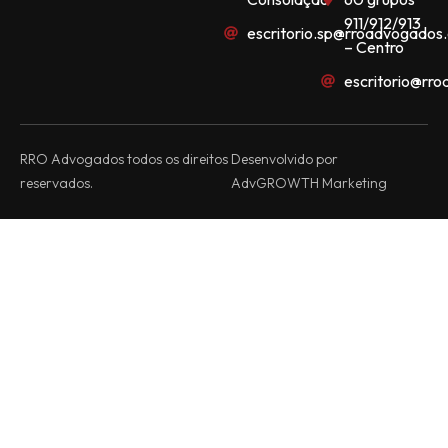
911/912/913
escritorio.sp@rroadvogados.
– Centro
escritorio@rr
RRO Advogados todos os direitos
Desenvolvido por
reservados.
AdvGROWTH Marketing