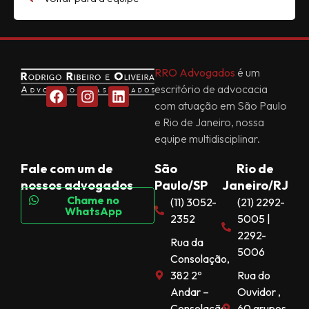
RRO Advogados
é um
escritório de advocacia
com atuação em São Paulo
e Rio de Janeiro, nossa
equipe multidisciplinar.
Fale com um de
São
Rio de
nossos advogados
Paulo/SP
Janeiro/RJ
Chame no
(11) 3052-
(21) 2292-
WhatsApp
2352
5005 |
2292-
Rua da
5006
Consolação,
382 2º
Rua do
Andar –
Ouvidor ,
Consolação
60 grupos