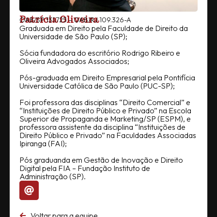
Patrícia Oliveira
OAB/SP 131.725 – OAB/RJ 109.326-A
Graduada em Direito pela Faculdade de Direito da
Universidade de São Paulo (SP);
Sócia fundadora do escritório Rodrigo Ribeiro e
Oliveira Advogados Associados;
Pós-graduada em Direito Empresarial pela Pontifícia
Universidade Católica de São Paulo (PUC-SP);
Foi professora das disciplinas “Direito Comercial” e
“Instituições de Direito Público e Privado” na Escola
Superior de Propaganda e Marketing/SP (ESPM), e
professora assistente da disciplina “Instituições de
Direito Público e Privado” na Faculdades Associadas
Ipiranga (FAI);
Pós graduanda em Gestão de Inovação e Direito
Digital pela FIA – Fundação Instituto de
Administração (SP).
Voltar para a equipe