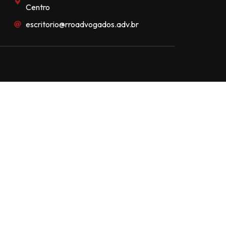
Centro
escritorio@rroadvogados.adv.br