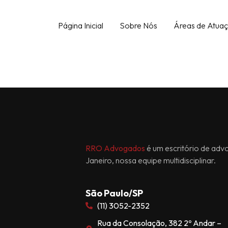
Página Inicial
Sobre Nós
Áreas de Atua
RRO Advogados
é um escritório de adv
Janeiro, nossa equipe multidisciplinar.
São Paulo/SP
(11) 3052-2352
Rua da Consolação, 382 2º Andar –