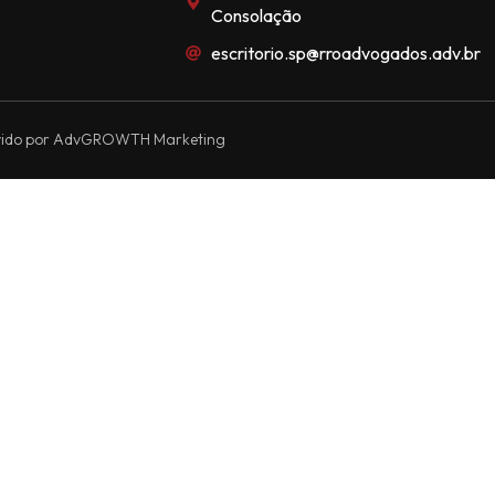
Consolação
escritorio.sp@rroadvogados.adv.br
vido por AdvGROWTH Marketing